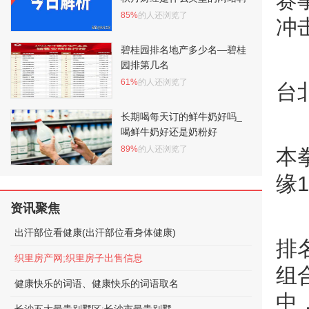
赛
85%
的人还浏览了
冲
碧桂园排名地产多少名—碧桂
园排第几名
61%
的人还浏览了
台
长期喝每天订的鲜牛奶好吗_
喝鲜牛奶好还是奶粉好
89%
的人还浏览了
本
缘
资讯聚焦
出汗部位看健康(出汗部位看身体健康)
排
织里房产网;织里房子出售信息
组
健康快乐的词语、健康快乐的词语取名
中