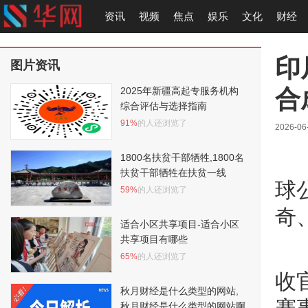
资讯
视频
焦点
娱乐
文化
财经
印
图片资讯
合
2025年新疆高起专服务机构
综合评估与选择指南
91%
的人还浏览了
2026-06
1800名扶贫干部牺牲,1800名
扶贫干部牺牲在扶贫一线
球
59%
的人还浏览了
奇
适合小区共享项目-适合小区
共享项目有哪些
65%
的人还浏览了
收
秋月财经是什么类型的网站,
秋月财经是什么类型的网站啊