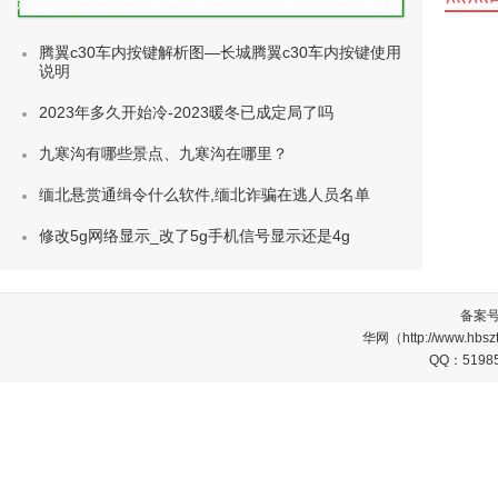
种类)
腾翼c30车内按键解析图—长城腾翼c30车内按键使用
说明
2023年多久开始冷-2023暖冬已成定局了吗
九寒沟有哪些景点、九寒沟在哪里？
缅北悬赏通缉令什么软件,缅北诈骗在逃人员名单
修改5g网络显示_改了5g手机信号显示还是4g
备案
华网（http://www.
QQ：5198