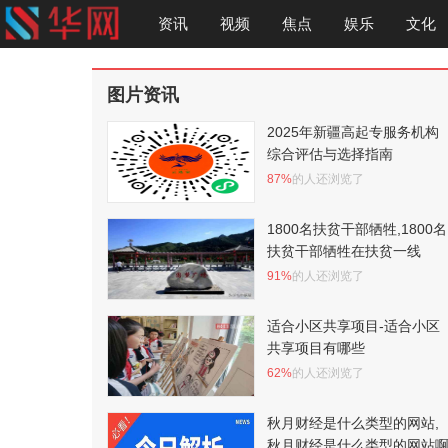
资讯
视频
焦点
娱乐
文化
图片资讯
2025年新疆高起专服务机构
综合评估与选择指南
87%
的人还浏览了
1800名扶贫干部牺牲,1800名
扶贫干部牺牲在扶贫一线
91%
的人还浏览了
适合小区共享项目-适合小区
共享项目有哪些
62%
的人还浏览了
秋月财经是什么类型的网站,
秋月财经是什么类型的网站