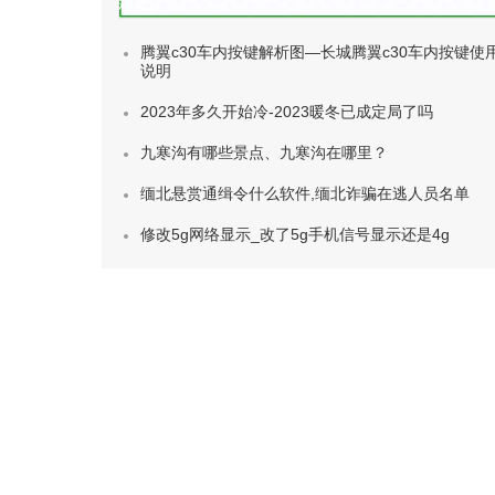
种类)
腾翼c30车内按键解析图—长城腾翼c30车内按键使
说明
2023年多久开始冷-2023暖冬已成定局了吗
九寒沟有哪些景点、九寒沟在哪里？
缅北悬赏通缉令什么软件,缅北诈骗在逃人员名单
修改5g网络显示_改了5g手机信号显示还是4g